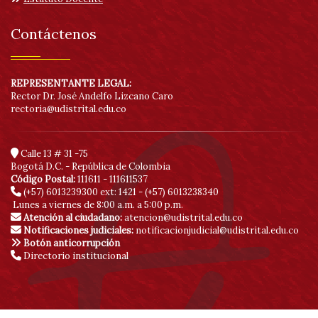
Contáctenos
REPRESENTANTE LEGAL:
Rector Dr. José Andelfo Lizcano Caro
rectoria@udistrital.edu.co
Calle 13 # 31 -75
Bogotá D.C. - República de Colombia
Código Postal:
111611 - 111611537
(+57) 6013239300
ext: 1421 - (+57) 6013238340
Lunes a viernes de 8:00 a.m. a 5:00 p.m.
Atención al ciudadano:
atencion@udistrital.edu.co
Notificaciones judiciales:
notificacionjudicial@udistrital.edu.co
Botón anticorrupción
Directorio institucional