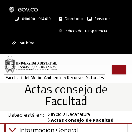
Pasar
al
contenido
principal
Directorio
Servicios
Linea
018000 - 914410
nacional
Institucional
Índices de transparencia
Participa
Menú m
Facultad del Medio Ambiente y Recursos Naturales
Actas consejo de
Facultad
Inicio
Decanatura
Usted está en:
Actas consejo de Facultad
Información General