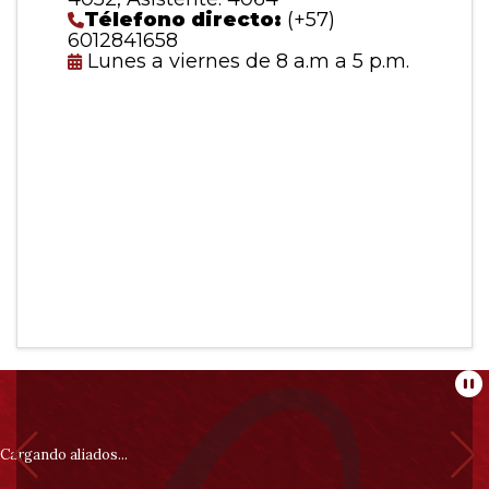
Télefono directo:
(+57)
6012841658
Lunes a viernes de 8 a.m a 5 p.m.
Información
Pa
pie
Cargando aliados...