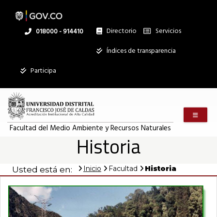
Pasar
al
contenido
principal
Directorio
Servicios
Linea
018000 - 914410
nacional
Institucional
Índices de transparencia
Participa
Menú m
Facultad del Medio Ambiente y Recursos Naturales
Historia
Inicio
Facultad
Historia
Usted está en: