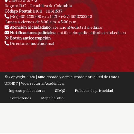
Calle 13 # 31 -75
Bogotá D.C. - República de Colombia
Código Postal:
111611 - 111611537
(+57) 6013239300
ext: 1421 - (+57) 6013238340
Lunes a viernes de 8:00 a.m. a 5:00 p.m.
Atención al ciudadano:
atencion@udistrital.edu.co
Notificaciones judiciales:
notificacionjudicial@udistrital.edu.co
Botón anticorrupción
Directorio institucional
© Copyright 2020 | Sitio creado y administrado por la Red de Datos
UDNET | Vicerrectoría Académica
Ingreso publicadores
SDQS
Políticas de privacidad
Contáctenos
Mapa de sitio