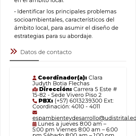
en el ámbito local.
• Identificar los principales problemas
socioambientales, característicos del
ámbito local, para asumir el diseño de
estrategias para su abordaje.
Datos de contacto
Coordinador(a):
Clara
Judyth Botia Flechas
Dirección:
Carrera 5 Este #
15-82 - Sede Vivero Piso 2
PBX:
(+57) 6013239300 Ext:
Coordinación: 4010 - 4011
espambienteydesarrollo@udistrital.e
Lunes a jueves 8:00 am –
5:00 pm Viernes 8:00 am – 6:00
pm Sábado 8:00 am – 1:00 pm