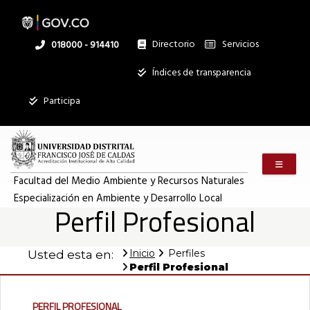
Pasar
al
contenido
principal
Directorio
Servicios
Linea
018000 - 914410
nacional
Institucional
Índices de transparencia
Participa
Menú m
Facultad del Medio Ambiente y Recursos Naturales
Especialización en Ambiente y Desarrollo Local
Perfil Profesional
Inicio
Perfiles
Usted esta en:
Perfil Profesional
Perfil Profesional