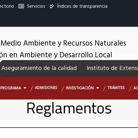
ectorio
Servicios
Índices de transparencia
titucional
 Medio Ambiente y Recursos Naturales
ión en Ambiente y Desarrollo Local
enú
Aseguramiento de la calidad
Instituto de Extens
ecundario
ADMISIONES
TRÁMITES
PROGRAMA
INVESTIGACIÓN
A
Reglamentos