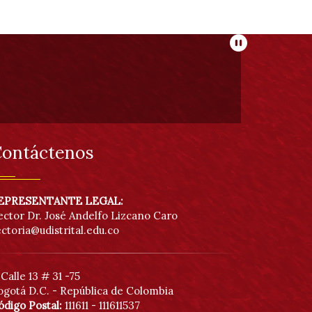
Pausar
ontáctenos
EPRESENTANTE LEGAL:
ector Dr. José Andelfo Lizcano Caro
ectoria@udistrital.edu.co
Calle 13 # 31 -75
ogotá D.C. - República de Colombia
ódigo Postal:
111611 - 111611537