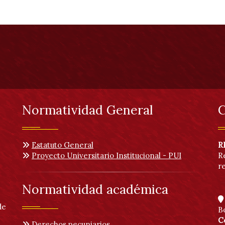
Normatividad General
C
Estatuto General
R
Proyecto Universitario Institucional - PUI
R
r
Normatividad académica
de
B
C
Derechos pecuniarios