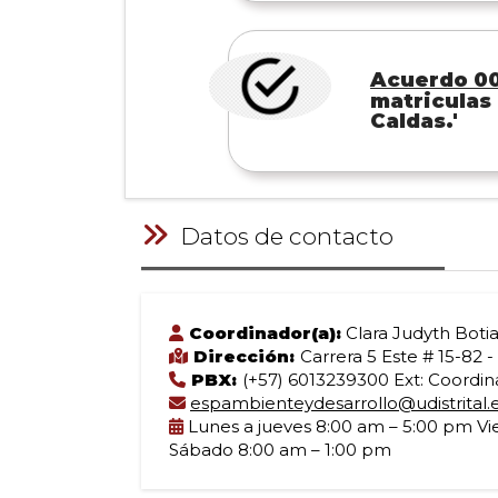
Acuerdo 0
matriculas 
Caldas.'
Datos de contacto
Coordinador(a):
Clara Judyth Boti
Dirección:
Carrera 5 Este # 15-82 -
PBX:
(+57) 6013239300 Ext: Coordina
espambienteydesarrollo@udistrital.
Lunes a jueves 8:00 am – 5:00 pm Vi
Sábado 8:00 am – 1:00 pm