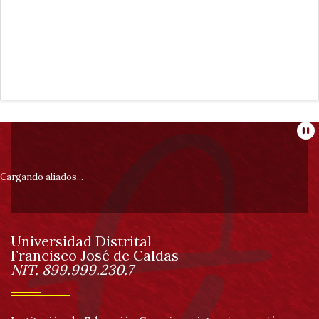
Información
Pa
pie
Cargando aliados...
de
Universidad Distrital
página
Francisco José de Caldas
Información
NIT. 899.999.230.7