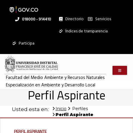
Pasar
al
contenido
principal
Directorio
Servicios
Linea
018000 - 914410
nacional
Institucional
Índices de transparencia
Participa
Menú m
Facultad del Medio Ambiente y Recursos Naturales
Especialización en Ambiente y Desarrollo Local
Perfil Aspirante
Inicio
Perfiles
Usted esta en:
Perfil Aspirante
Perfil Aspirante