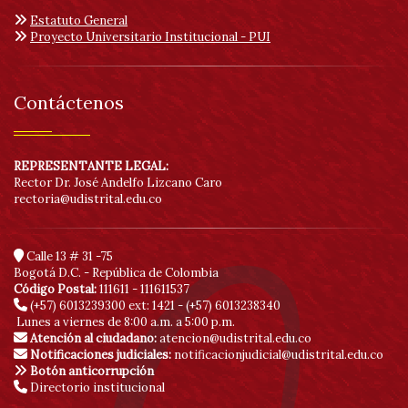
Estatuto General
Proyecto Universitario Institucional - PUI
Contáctenos
REPRESENTANTE LEGAL:
Rector Dr. José Andelfo Lizcano Caro
rectoria@udistrital.edu.co
Calle 13 # 31 -75
Bogotá D.C. - República de Colombia
Código Postal:
111611 - 111611537
(+57) 6013239300
ext: 1421 - (+57) 6013238340
Lunes a viernes de 8:00 a.m. a 5:00 p.m.
Atención al ciudadano:
atencion@udistrital.edu.co
Notificaciones judiciales:
notificacionjudicial@udistrital.edu.co
Botón anticorrupción
Directorio institucional