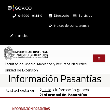
Pasar
al
contenido
principal
Directorio
Servicios
Linea
018000 - 914410
nacional
Institucional
Índices de transparencia
Participa
Menú m
Facultad del Medio Ambiente y Recursos Naturales
Unidad de Extensión
Información Pasantías
Inicio
Información general
Usted está en:
Información Pasantías
Información Pasantías