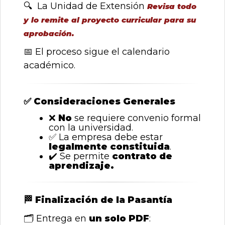
🔍
La Unidad de Extensión
Revisa todo
y lo remite al proyecto curricular para su
aprobación.
📅
El proceso sigue el calendario
académico.
✅
Consideraciones Generales
❌
No
se requiere convenio formal
con la universidad.
✅
La empresa debe estar
legalmente constituida
.
✔️
Se permite
contrato de
aprendizaje.
🏁
Finalización de la Pasantía
🗂
️ Entrega en
un solo PDF
: