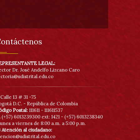
Pausar
ontáctenos
EPRESENTANTE LEGAL:
ector Dr. José Andelfo Lizcano Caro
ectoria@udistrital.edu.co
Calle 13 # 31 -75
ogotá D.C. - República de Colombia
ódigo Postal:
111611 - 111611537
(+57) 6013239300
ext: 1421 - (+57) 6013238340
unes a viernes de 8:00 a.m. a 5:00 p.m.
Atención al ciudadano:
tencion@udistrital.edu.co