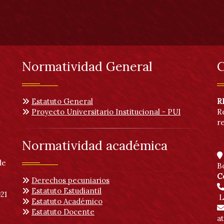
Normatividad General
C
Estatuto General
R
Proyecto Universitario Institucional - PUI
R
r
Normatividad académica
de
B
C
Derechos pecuniarios
Estatuto Estudiantil
21
L
Estatuto Académico
Estatuto Docente
a