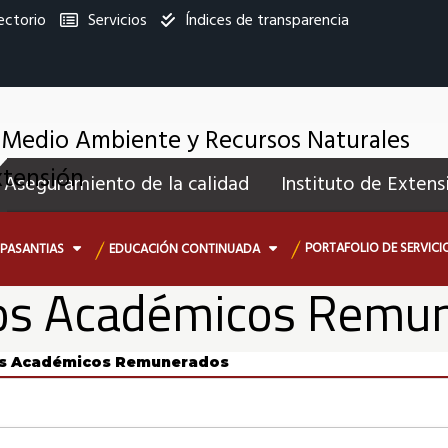
ectorio
Servicios
Índices de transparencia
titucional
 Medio Ambiente y Recursos Naturales
enú
xtensión
Aseguramiento de la calidad
Instituto de Extens
ecundario
PORTAFOLIO DE SERVICI
PASANTIAS
EDUCACIÓN CONTINUADA
ios Académicos Remu
os Académicos Remunerados