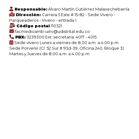
Responsable:
Álvaro Martín Gutiérrez Malaxechebarría
Dirección:
Carrera 5 Este # 15-82 - Sede Vivero -
Parqueaderos - Vivero - entrada 1
Código postal
110321
facmedioamb-uinv@udistrital.edu.co
PBX:
3239300 Ext: secretaria: 4017 - 4015
Sede vivero Lunes a viernes de 8:00 a.m. a 4:00 p.m.
Sede Porvenir (Cl. 52 Sur # 93d-39, Oficina 240, Bloque 3)
Martes y Jueves de 8:00 a.m. a 4:00 p.m.