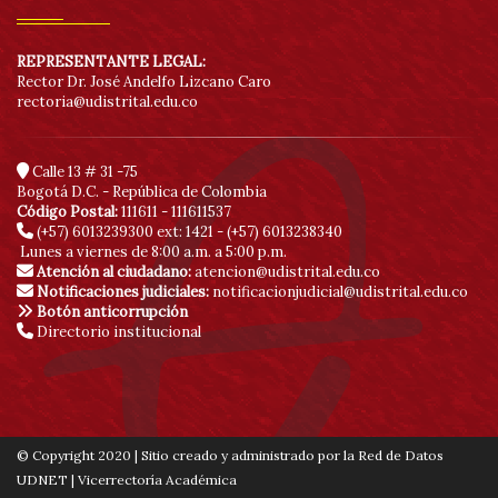
REPRESENTANTE LEGAL:
Rector Dr. José Andelfo Lizcano Caro
rectoria@udistrital.edu.co
Calle 13 # 31 -75
Bogotá D.C. - República de Colombia
Código Postal:
111611 - 111611537
(+57) 6013239300
ext: 1421 - (+57) 6013238340
Lunes a viernes de 8:00 a.m. a 5:00 p.m.
Atención al ciudadano:
atencion@udistrital.edu.co
Notificaciones judiciales:
notificacionjudicial@udistrital.edu.co
Botón anticorrupción
Directorio institucional
© Copyright 2020 | Sitio creado y administrado por la Red de Datos
UDNET | Vicerrectoría Académica