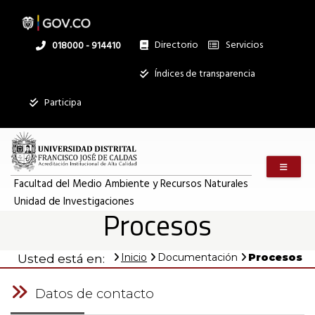
Pasar
al
contenido
principal
Directorio
Servicios
Linea
018000 - 914410
nacional
Institucional
Índices de transparencia
Participa
Menú m
Facultad del Medio Ambiente y Recursos Naturales
Unidad de Investigaciones
Procesos
Inicio
Documentación
Procesos
Usted está en:
Datos de contacto