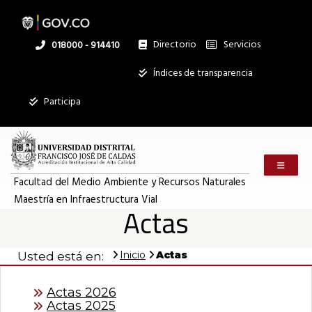
Pasar
al
contenido
principal
Directorio
Servicios
Linea
018000 - 914410
nacional
Institucional
Índices de transparencia
Participa
Menú m
Facultad del Medio Ambiente y Recursos Naturales
Maestría en Infraestructura Vial
Actas
Inicio
Actas
Usted está en:
Actas 2026
Actas 2025