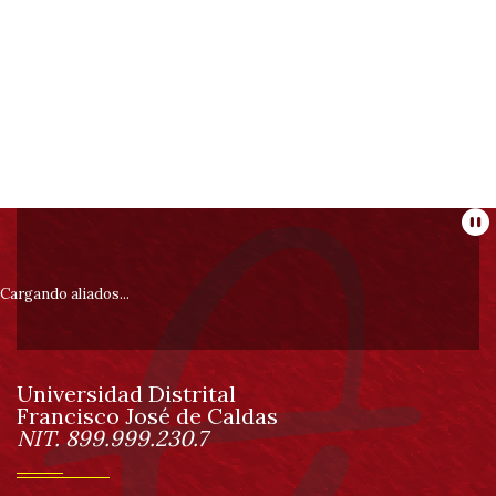
Información
Pa
pie
Cargando aliados...
de
Universidad Distrital
página
Francisco José de Caldas
Información
NIT. 899.999.230.7