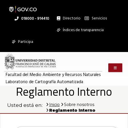
Pasar
al
contenido
principal
Directorio
Servicios
Linea
018000 - 914410
nacional
Institucional
Índices de transparencia
Mostrar
Participa
registros
Buscar:
Menú m
Servicios
Facultad del Medio Ambiente y Recursos Naturales
Laboratorio de Cartografía Automatizada
Ningún dato
Reglamento Interno
disponible en
esta tabla
Inicio
Sobre nosotros
Usted está en:
Mostrando
Reglamento Interno
registros
del
0
al