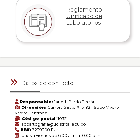
0
Reglamento
de
Unificado de
un
total
Laboratorios
de
0
registros
Anterior
Siguiente
Datos de contacto
Responsable:
Janeth Pardo Pinzón
Dirección:
Carrera 5 Este # 15-82 - Sede Vivero -
Vivero - entrada 1
Código postal
110321
labcartografia@udistrital.edu.co
PBX:
3239300 Ext:
Lunes a viernes de 6:00 a.m. a 10:00 p.m.