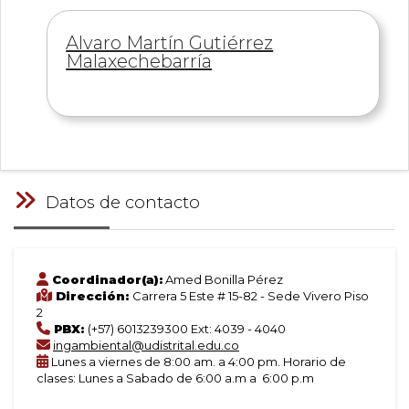
Información
Alvaro Martín Gutiérrez
de
Malaxechebarría
Datos de contacto
Coordinador(a):
Amed Bonilla Pérez
Dirección:
Carrera 5 Este # 15-82 - Sede Vivero Piso
2
PBX:
(+57) 6013239300 Ext: 4039 - 4040
ingambiental@udistrital.edu.co
Lunes a viernes de 8:00 am. a 4:00 pm. Horario de
clases: Lunes a Sabado de 6:00 a.m a 6:00 p.m