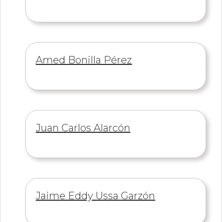
de
Información
Amed Bonilla Pérez
de
Información
Juan Carlos Alarcón
de
Información
Jaime Eddy Ussa Garzón
de