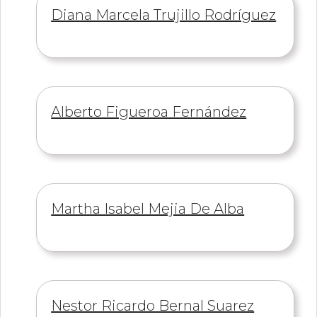
Información
Diana Marcela Trujillo Rodríguez
de
Información
Alberto Figueroa Fernández
de
Información
Martha Isabel Mejia De Alba
de
Información
Nestor Ricardo Bernal Suarez