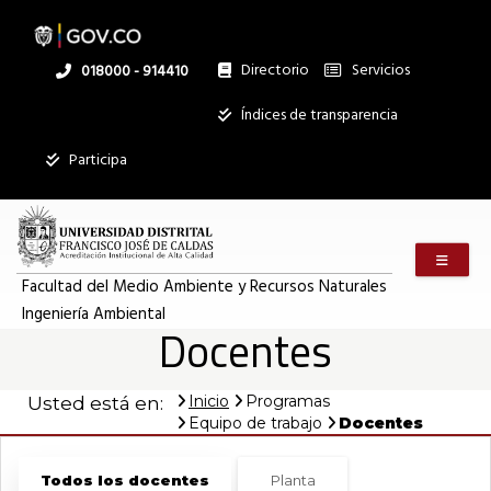
Pasar
al
contenido
principal
Directorio
Servicios
Linea
018000 - 914410
nacional
Institucional
Índices de transparencia
Participa
Menú m
Facultad del Medio Ambiente y Recursos Naturales
Ingeniería Ambiental
Docentes
Inicio
Programas
Usted está en:
Equipo de trabajo
Docentes
Todos los docentes
Planta