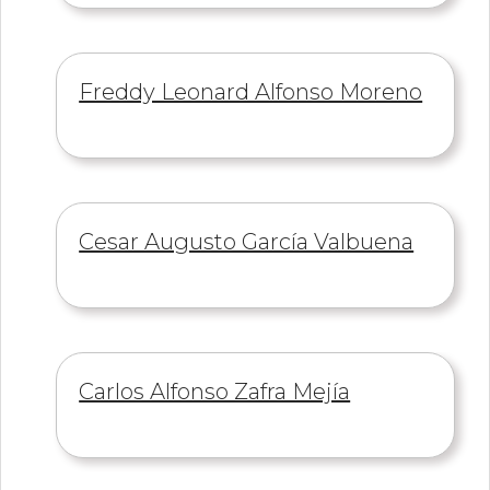
Información
Freddy Leonard Alfonso Moreno
de
Información
Cesar Augusto García Valbuena
de
Información
Carlos Alfonso Zafra Mejía
de