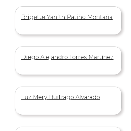
Información
Brigette Yanith Patiño Montaña
de
Información
Diego Alejandro Torres Martínez
de
Información
Luz Mery Buitrago Alvarado
de