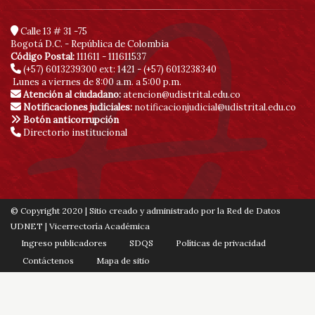
Calle 13 # 31 -75
Bogotá D.C. - República de Colombia
Código Postal:
111611 - 111611537
(+57) 6013239300
ext: 1421 - (+57) 6013238340
Lunes a viernes de 8:00 a.m. a 5:00 p.m.
Atención al ciudadano:
atencion@udistrital.edu.co
Notificaciones judiciales:
notificacionjudicial@udistrital.edu.co
Botón anticorrupción
Directorio institucional
© Copyright 2020 | Sitio creado y administrado por la Red de Datos
UDNET | Vicerrectoría Académica
Ingreso publicadores
SDQS
Políticas de privacidad
Contáctenos
Mapa de sitio