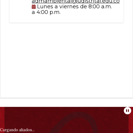
admambiental@udistrital.edu.co
Lunes a viernes de 8:00 a.m.
a 4:00 p.m.
Información
Pa
pie
Cargando aliados...