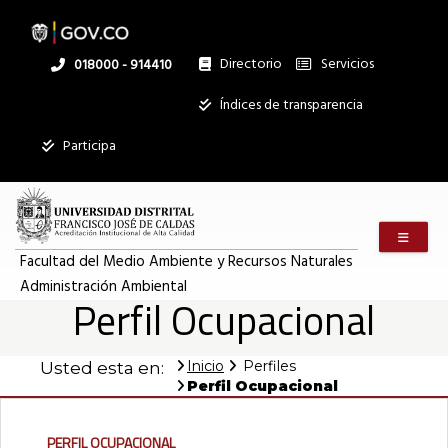
Pasar
al
contenido
principal
Directorio
Servicios
Linea
018000 - 914410
nacional
Institucional
Índices de transparencia
Participa
Menú m
Facultad del Medio Ambiente y Recursos Naturales
Administración Ambiental
Perfil Ocupacional
Inicio
Perfiles
Usted esta en:
Perfil Ocupacional
Perfil Ocupacional