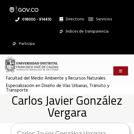
Pasar
al
contenido
principal
Directorio
Servicios
Linea
018000 - 914410
nacional
Institucional
Índices de transparencia
Participa
Menú m
Facultad del Medio Ambiente y Recursos Naturales
Especialización en Diseño de Vías Urbanas, Tránsito y
Transporte
Carlos Javier González
Vergara
Información
Carlos Javier González Vergara