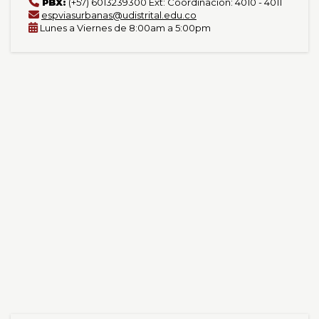
PBX:
(+57) 6013239300 Ext: Coordinación: 4010 - 4011
espviasurbanas@udistrital.edu.co
Lunes a Viernes de 8:00am a 5:00pm