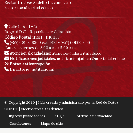
Rector Dr. José Andelfo Lizcano Caro
rectoria@udistrital.edu.co
Calle 13 # 31 -75
Bogotá D.C. - República de Colombia
Código Postal:
111611 - 111611537
(+57) 6013239300
ext: 1421 - (+57) 6013238340
Lunes a viernes de 8:00 a.m. a 5:00 p.m.
Atención al ciudadano:
atencion@udistrital.edu.co
Notificaciones judiciales:
notificacionjudicial@udistrital.edu.co
Botón anticorrupción
Directorio institucional
© Copyright 2020 | Sitio creado y administrado por la Red de Datos
UDNET | Vicerrectoría Académica
Ingreso publicadores
SDQS
Políticas de privacidad
Contáctenos
Mapa de sitio