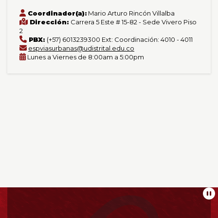
Coordinador(a):
Mario Arturo Rincón Villalba
Dirección:
Carrera 5 Este # 15-82 - Sede Vivero Piso
2
PBX:
(+57) 6013239300 Ext: Coordinación: 4010 - 4011
espviasurbanas@udistrital.edu.co
Lunes a Viernes de 8:00am a 5:00pm
Información
Pa